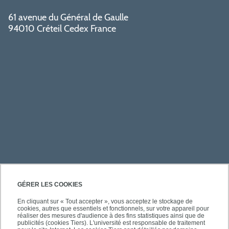
61 avenue du Général de Gaulle
94010 Créteil Cedex France
PRATIQUE
GÉRER LES COOKIES
En cliquant sur « Tout accepter », vous acceptez le stockage de
cookies, autres que essentiels et fonctionnels, sur votre appareil pour
À PROPOS DE L'UPEC
réaliser des mesures d'audience à des fins statistiques ainsi que de
publicités (cookies Tiers). L'université est responsable de traitement