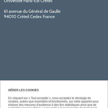
Université Paris-Est Créteil
61 avenue du Général de Gaulle
94010 Créteil Cedex France
PRATIQUE
GÉRER LES COOKIES
En cliquant sur « Tout accepter », vous acceptez le stockage de
cookies, autres que essentiels et fonctionnels, sur votre appareil pour
À PROPOS DE L'UPEC
réaliser des mesures d'audience à des fins statistiques ainsi que de