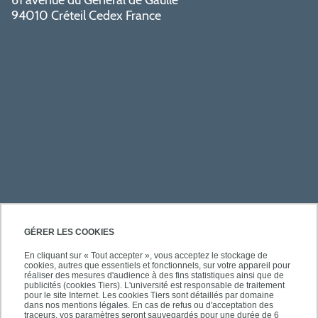
61 avenue du Général de Gaulle
94010 Créteil Cedex France
PRATIQUE
GÉRER LES COOKIES
En cliquant sur « Tout accepter », vous acceptez le stockage de
cookies, autres que essentiels et fonctionnels, sur votre appareil pour
À PROPOS DE L'UPEC
réaliser des mesures d'audience à des fins statistiques ainsi que de
publicités (cookies Tiers). L'université est responsable de traitement
pour le site Internet. Les cookies Tiers sont détaillés par domaine
dans nos mentions légales. En cas de refus ou d'acceptation des
traceurs, vos paramètres seront sauvegardés pour une durée de 6