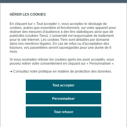
PRATIQUE
GÉRER LES COOKIES
En cliquant sur « Tout accepter », vous acceptez le stockage de
cookies, autres que essentiels et fonctionnels, sur votre appareil pour
À PROPOS DE L'UPEC
réaliser des mesures d'audience à des fins statistiques ainsi que de
publicités (cookies Tiers). L'université est responsable de traitement
pour le site Internet. Les cookies Tiers sont détaillés par domaine
dans nos mentions légales. En cas de refus ou d'acceptation des
traceurs, vos paramètres seront sauvegardés pour une durée de 6
mois.
SUIVEZ-NOUS
Si vous souhaitez refuser les cookies après les avoir acceptés, vous
pouvez retirer votre consentement en cliquant sur « Personnaliser ».
➜
Consultez notre politique en matière de protection des données.
Tout accepter
Personnaliser
Contacts
Mentions légales
Tout refuser
Accessibilité des sites de l'UPEC : non conforme