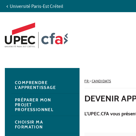
Université Paris-Est Créteil
Aller au contenu
Navigation
Accès directs
Recherche
Navigation secondaire
FR
›
CANDIDATS
COMPRENDRE
L’APPRENTISSAGE
DEVENIR AP
PRÉPARER MON
PROJET
PROFESSIONNEL
L'UPEC.CFA vous présente
CHOISIR MA
FORMATION