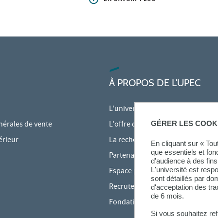
À PROPOS DE L'UPEC
L'université
GÉRER LES COOK
nérales de vente
L'offre de formation
érieur
La recherche à l'UPEC
En cliquant sur « To
que essentiels et fon
Partenariats
d'audience à des fins 
L'université est resp
Espace presse
sont détaillés par d
Recrutement
d'acceptation des tr
de 6 mois.
Fondation
Si vous souhaitez re