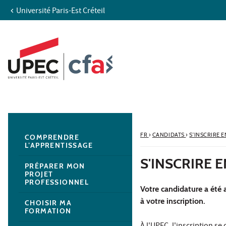
Université Paris-Est Créteil
Aller au contenu
Navigation
Accès directs
Recherche
Navigation secondaire
FR
›
CANDIDATS
›
S’INSCRIRE 
COMPRENDRE
L’APPRENTISSAGE
S'INSCRIRE 
PRÉPARER MON
PROJET
PROFESSIONNEL
Votre candidature a été
à votre inscription.
CHOISIR MA
FORMATION