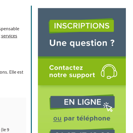
dispensable
t
services
ns. Elle est
(le 9