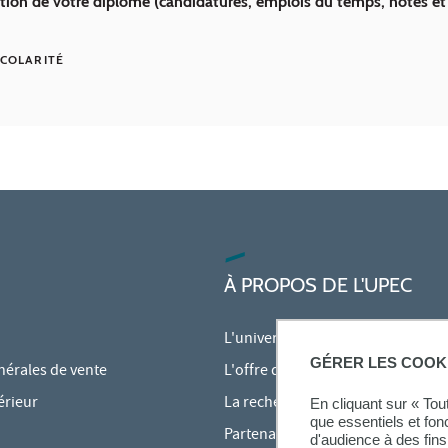
ation de votre diplôme (candidatures, emplois du temps, notes et 
COLARITÉ
À PROPOS DE L'UPEC
L'université
GÉRER LES COOK
nérales de vente
L'offre de formation
érieur
La recherche à l'UPEC
En cliquant sur « To
que essentiels et fon
Partenariats
d'audience à des fins 