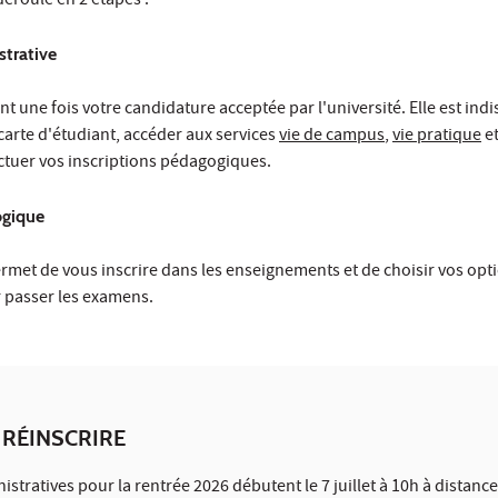
 déroule en 2 étapes :
strative
nt une fois votre candidature acceptée par l'université. Elle est in
carte d'étudiant, accéder aux services
vie de campus
,
vie pratique
e
ctuer vos inscriptions pédagogiques.
ogique
rmet de vous inscrire dans les enseignements et de choisir vos optio
 passer les examens.
E RÉINSCRIRE
istratives pour la rentrée 2026 débutent le 7 juillet à 10h à distance 