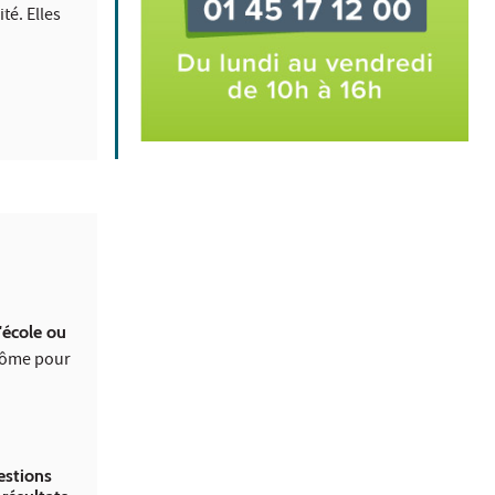
té. Elles
'école ou
plôme pour
estions