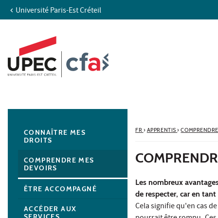
Université Paris-Est Créteil
Aller au contenu
Navigation
Accès directs
Recherche
Navigation secondaire
FR
›
APPRENTIS
›
COMPRENDRE
CONNAÎTRE MES
DROITS
COMPRENDRE
COMPRENDRE MES
DEVOIRS
Les nombreux avantages 
ÊTRE ACCOMPAGNÉ
de respecter, car en tant
Cela signifie qu'en cas d
ACCÉDER AUX
SERVICES