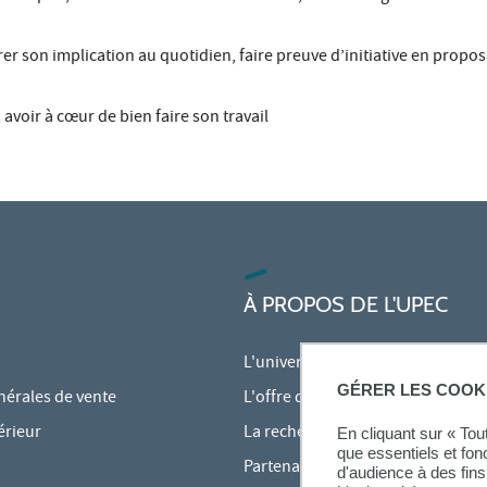
rer son implication au quotidien, faire preuve d’initiative en propo
 avoir à cœur de bien faire son travail
À PROPOS DE L'UPEC
L'université
GÉRER LES COOK
nérales de vente
L'offre de formation
érieur
La recherche à l'UPEC
En cliquant sur « To
que essentiels et fon
Partenariats
d'audience à des fins 