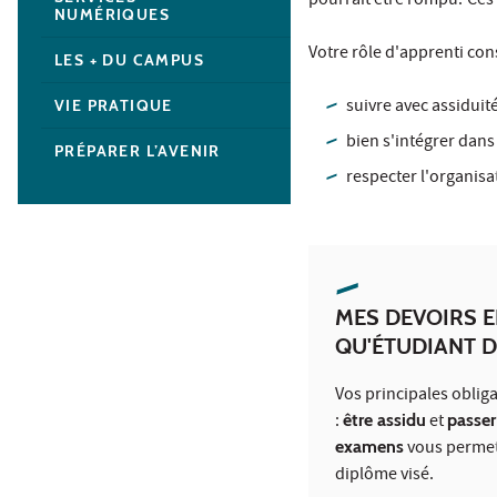
pourrait être rompu.
Ces 
NUMÉRIQUES
Votre rôle d'apprenti cons
LES + DU CAMPUS
suivre avec assiduit
VIE PRATIQUE
bien s'intégrer dans
PRÉPARER L’AVENIR
respecter l'organisa
MES DEVOIRS E
QU'ÉTUDIANT D
Vos principales oblig
:
être assidu
et
passer
examens
vous permett
diplôme visé.