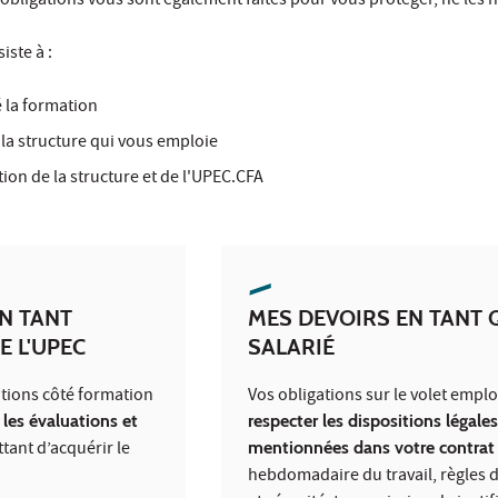
obligations vous sont également faites pour vous protéger, ne les n
iste à :
é la formation
 la structure qui vous emploie
tion de la structure et de l'UPEC.CFA
N TANT
MES DEVOIRS EN TANT 
E L'UPEC
SALARIÉ
ations côté formation
Vos obligations sur le volet emploi
 les évaluations et
respecter les dispositions légales
ant d’acquérir le
mentionnées dans votre contrat
hebdomadaire du travail, règles 