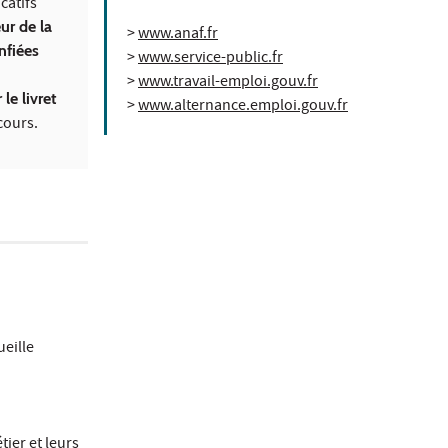
catifs
ur de la
>
www.anaf.fr
nfiées
>
www.service-public.fr
>
www.travail-emploi.gouv.fr
 le livret
>
www.alternance.emploi.gouv.fr
cours.
ueille
tier et leurs