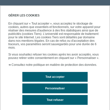
PRATIQUE
GÉRER LES COOKIES
En cliquant sur « Tout accepter », vous acceptez le stockage de
cookies, autres que essentiels et fonctionnels, sur votre appareil pour
À PROPOS DE L'UPEC
réaliser des mesures d'audience à des fins statistiques ainsi que de
publicités (cookies Tiers). L'université est responsable de traitement
pour le site Internet. Les cookies Tiers sont détaillés par domaine
dans nos mentions légales. En cas de refus ou d'acceptation des
traceurs, vos paramètres seront sauvegardés pour une durée de 6
mois.
SUIVEZ-NOUS
Si vous souhaitez refuser les cookies après les avoir acceptés, vous
pouvez retirer votre consentement en cliquant sur « Personnaliser ».
➜
Consultez notre politique en matière de protection des données.
Tout accepter
Personnaliser
Contacts
Mentions légales
Tout refuser
Accessibilité des sites de l'UPEC : non conforme