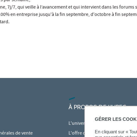
es par semaine,
 7j/7, qui veille à l’avancement et qui intervient dans les forums s
100% en entreprise jusqu'à la fin septembre, d'octobre à fin septe
tard.
À PROPOS DE L'UPEC
GÉRER LES COOK
L'université
En cliquant sur « To
nérales de vente
L'offre de formation