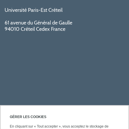
Université Paris-Est Créteil
61 avenue du Général de Gaulle
94010 Créteil Cedex France
PRATIQUE
GÉRER LES COOKIES
En cliquant sur « Tout accepter », vous acceptez le stockage de