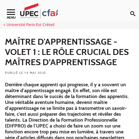
Aller au contenu
Navigation secondaire
MENU
Université Paris-Est Créteil
MAÎTRE D'APPRENTISSAGE -
VOLET 1 : LE RÔLE CRUCIAL DES
MAÎTRES D’APPRENTISSAGE
PUBLIÉ LE 14 MAI 2025
Derrière chaque apprenti qui progresse, il y a souvent un
maître d’apprentissage engagé. En effet, son rôle est
déterminant dans le succès de la formation des apprentis.
Une véritable aventure humaine, devenir maître
d’apprentissage ne se limite pas à transmettre un savoir-
faire, c’est aussi préparer des trajectoires et révéler des
talents. La Direction de la Formation Professionnelle
(DIFPRO) de l’UPEC a choisi de faire un zoom sur une
fonction encore trop peu mise en lumière, à travers une
série d’articles diffusés dans nos prochaines newsletters.