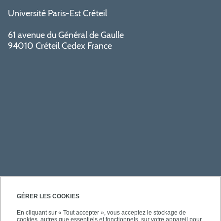
Université Paris-Est Créteil
61 avenue du Général de Gaulle
94010 Créteil Cedex France
PRATIQUE
GÉRER LES COOKIES
En cliquant sur « Tout accepter », vous acceptez le stockage de
cookies, autres que essentiels et fonctionnels, sur votre appareil pour