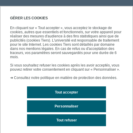
PRATIQUE
GÉRER LES COOKIES
En cliquant sur « Tout accepter », vous acceptez le stockage de
cookies, autres que essentiels et fonctionnels, sur votre appareil pour
À PROPOS DE L'UPEC
réaliser des mesures d'audience à des fins statistiques ainsi que de
publicités (cookies Tiers). L'université est responsable de traitement
pour le site Internet. Les cookies Tiers sont détaillés par domaine
dans nos mentions légales. En cas de refus ou d'acceptation des
traceurs, vos paramètres seront sauvegardés pour une durée de 6
mois.
SUIVEZ-NOUS
Si vous souhaitez refuser les cookies après les avoir acceptés, vous
pouvez retirer votre consentement en cliquant sur « Personnaliser ».
➜
Consultez notre politique en matière de protection des données.
Tout accepter
Personnaliser
Contacts
Mentions légales
Tout refuser
Accessibilité des sites de l'UPEC : non conforme