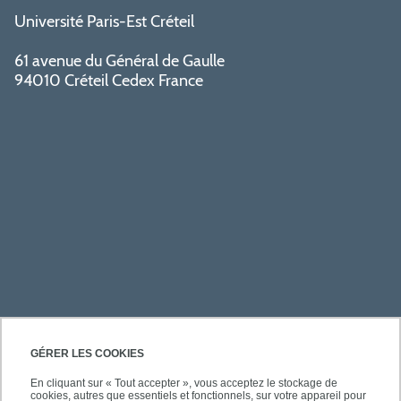
Université Paris-Est Créteil
61 avenue du Général de Gaulle
94010 Créteil Cedex France
PRATIQUE
GÉRER LES COOKIES
En cliquant sur « Tout accepter », vous acceptez le stockage de
cookies, autres que essentiels et fonctionnels, sur votre appareil pour