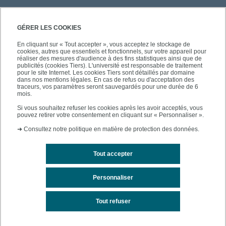
PRATIQUE
GÉRER LES COOKIES
En cliquant sur « Tout accepter », vous acceptez le stockage de
cookies, autres que essentiels et fonctionnels, sur votre appareil pour
À PROPOS DE L'UPEC
réaliser des mesures d'audience à des fins statistiques ainsi que de
publicités (cookies Tiers). L'université est responsable de traitement
pour le site Internet. Les cookies Tiers sont détaillés par domaine
dans nos mentions légales. En cas de refus ou d'acceptation des
traceurs, vos paramètres seront sauvegardés pour une durée de 6
mois.
SUIVEZ-NOUS
Si vous souhaitez refuser les cookies après les avoir acceptés, vous
pouvez retirer votre consentement en cliquant sur « Personnaliser ».
➜
Consultez notre politique en matière de protection des données.
Tout accepter
Personnaliser
Contacts
Mentions légales
Tout refuser
Accessibilité des sites de l'UPEC : non conforme