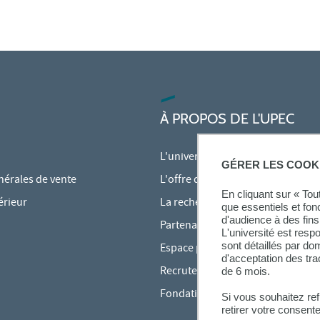
À PROPOS DE L'UPEC
L'université
GÉRER LES COOK
nérales de vente
L'offre de formation
En cliquant sur « To
érieur
La recherche à l'UPEC
que essentiels et fon
d'audience à des fins 
Partenariats
L'université est resp
sont détaillés par d
Espace presse
d'acceptation des tr
Recrutement
de 6 mois.
Fondation
Si vous souhaitez re
retirer votre consent