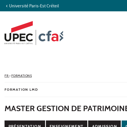
Université Paris-Est Créteil
Aller au contenu
Navigation
Accès directs
Recherche
FR
›
FORMATIONS
FORMATION LMD
MASTER GESTION DE PATRIMOIN
PRÉSENTATION
ENSEIGNEMENT
ADMISSION