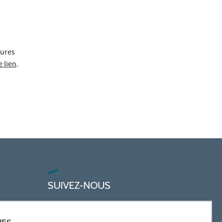
eures
e lien
.
SUIVEZ-NOUS