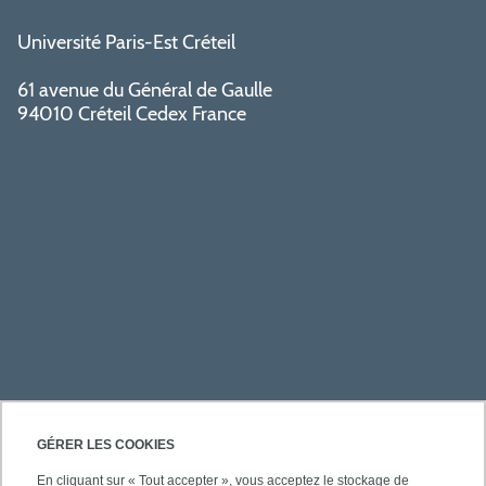
Université Paris-Est Créteil
61 avenue du Général de Gaulle
94010 Créteil Cedex France
PRATIQUE
GÉRER LES COOKIES
En cliquant sur « Tout accepter », vous acceptez le stockage de