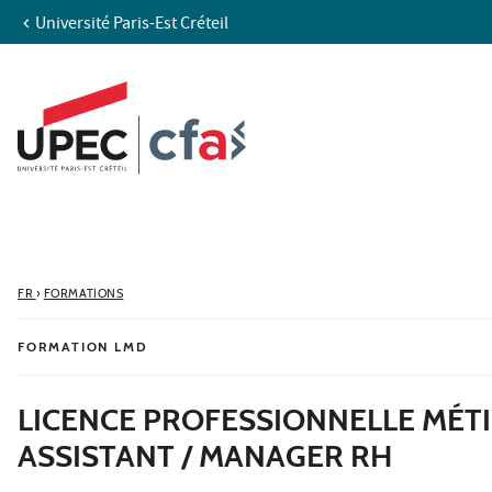
Université Paris-Est Créteil
Aller au contenu
Navigation
Accès directs
Recherche
FR
›
FORMATIONS
FORMATION LMD
LICENCE PROFESSIONNELLE MÉTI
ASSISTANT / MANAGER RH