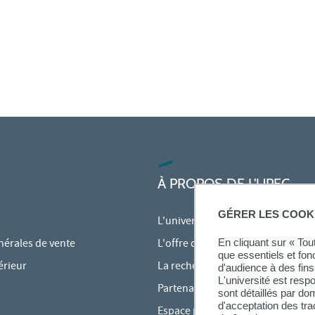
À PROPOS DE L'UPEC
GÉRER LES COOK
L'université
nérales de vente
L'offre de formation
En cliquant sur « To
que essentiels et fon
érieur
La recherche à l'UPEC
d'audience à des fins 
L'université est resp
Partenariats
sont détaillés par d
d'acceptation des tr
Espace presse