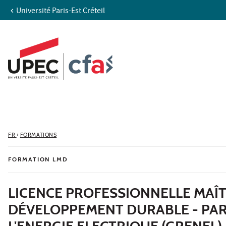
Université Paris-Est Créteil
Aller au contenu
Navigation
Accès directs
Recherche
FR
›
FORMATIONS
FORMATION LMD
LICENCE PROFESSIONNELLE MAÎTR
DÉVELOPPEMENT DURABLE - PAR
L'ENERGIE ELECTRIQUE (GRENEL)