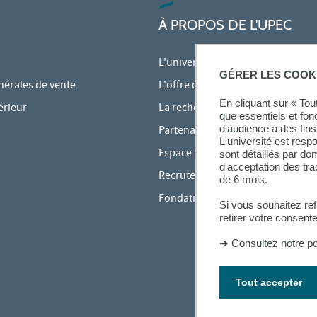
À PROPOS DE L'UPEC
L'université
GÉRER LES COOK
nérales de vente
L'offre de formation
En cliquant sur « To
érieur
La recherche à l'UPEC
que essentiels et fon
d'audience à des fins 
Partenariats
L'université est resp
Espace presse
sont détaillés par d
d'acceptation des tr
Recrutement
de 6 mois.
Fondation
Si vous souhaitez re
retirer votre consent
➜
Consultez notre po
Tout accepter