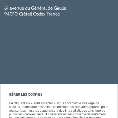
61 avenue du Général de Gaulle
94010 Créteil Cedex France
PRATIQUE
GÉRER LES COOKIES
En cliquant sur « Tout accepter », vous acceptez le stockage de
cookies, autres que essentiels et fonctionnels, sur votre appareil pour
À PROPOS DE L'UPEC
réaliser des mesures d'audience à des fins statistiques ainsi que de
publicités (cookies Tiers). L'université est responsable de traitement