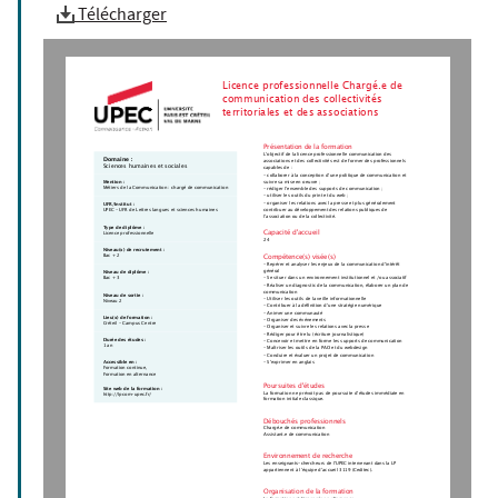
Télécharger
Licence professionnelle Chargé.e de
communication des collectivités
territoriales et des associations
Présentation de la formation
L’objectif de la licence professionnelle communication des
Domaine :
associations et des collectivités est de former des professionnels
Sciences humaines et sociales
capables de :
- collaborer à la conception d’une politique de communication et
suivre sa mise en oeuvre ;
Mention :
Métiers de la Communication : chargé de communication
- rédiger l’ensemble des supports de communication ;
- utiliser les outils du print et du web ;
- organiser les relations avec la presse et plus généralement
UFR/Institut :
contribuer au développement des relations publiques de
UPEC - UFR de Lettres langues et sciences humaines
l’association ou de la collectivité.
Type de diplôme :
Capacité d'accueil
Licence professionnelle
24
Niveau(x) de recrutement :
Bac + 2
Compétence(s) visée(s)
- Repérer et analyser les enjeux de la communication d'intérêt
général
Niveau de diplôme :
- Se situer dans un environnement institutionnel et /ou associatif
Bac + 3
- Réaliser un diagnostic de la communication, élaborer un plan de
communication
Niveau de sortie :
- Utiliser les outils de la veille informationnelle
Niveau 2
- Contribuer à la définition d’une stratégie numérique
- Animer une communauté
Lieu(x) de formation :
- Organiser des événements
Créteil - Campus Centre
- Organiser et suivre les relations avec la presse
- Rédiger pour être lu (écriture journalistique)
Durée des études :
- Concevoir et mettre en forme les supports de communication
1 an
- Maîtriser les outils de la PAO et du webdesign
- Conduire et évaluer un projet de communication
- S'exprimer en anglais
Accessible en :
Formation continue,
Formation en alternance
Poursuites d'études
Site web de la formation :
La formation ne prévoit pas de poursuite d’études immédiate en
http://lpcom-upec.fr/
formation initiale classique.
Débouchés professionnels
Chargé.e de communication
Assistant.e de communication
Environnement de recherche
Les enseignants-chercheurs de l'UPEC intervenant dans la LP
appartiennent à l’équipe d’accueil 3119 (Ceditec).
Organisation de la formation