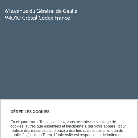
61 avenue du Général de Gaulle
94010 Créteil Cedex France
PRATIQUE
GÉRER LES COOKIES
En cliquant sur « Tout accepter », vous acceptez le stockage de
cookies, autres que essentiels et fonctionnels, sur votre appareil pour
À PROPOS DE L'UPEC
réaliser des mesures d'audience à des fins statistiques ainsi que de
publicités (cookies Tiers). L'université est responsable de traitement