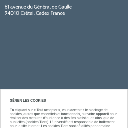
61 avenue du Général de Gaulle
94010 Créteil Cedex France
PRATIQUE
GÉRER LES COOKIES
En cliquant sur « Tout accepter », vous acceptez le stockage de
cookies, autres que essentiels et fonctionnels, sur votre appareil pour
À PROPOS DE L'UPEC
réaliser des mesures d'audience à des fins statistiques ainsi que de
publicités (cookies Tiers). L'université est responsable de traitement
pour le site Internet. Les cookies Tiers sont détaillés par domaine