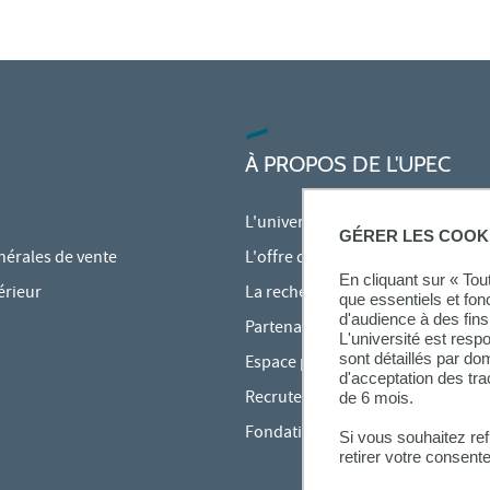
À PROPOS DE L'UPEC
L'université
GÉRER LES COOK
nérales de vente
L'offre de formation
En cliquant sur « To
érieur
La recherche à l'UPEC
que essentiels et fon
d'audience à des fins 
Partenariats
L'université est resp
sont détaillés par d
Espace presse
d'acceptation des tr
Recrutement
de 6 mois.
Fondation
Si vous souhaitez re
retirer votre consent