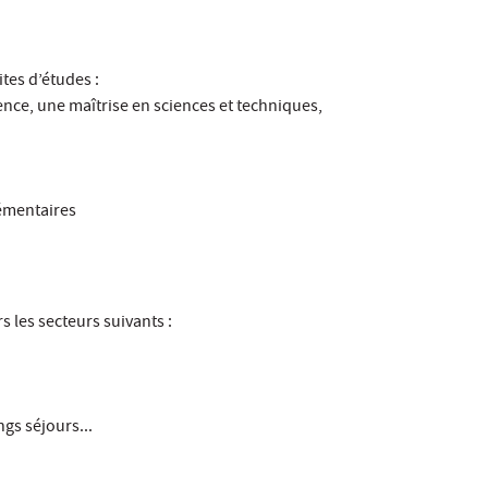
tes d’études :
ence, une maîtrise en sciences et techniques,
émentaires
s les secteurs suivants :
gs séjours...