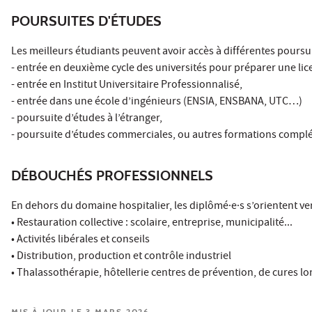
POURSUITES D'ÉTUDES
Les meilleurs étudiants peuvent avoir accès à différentes poursui
- entrée en deuxième cycle des universités pour préparer une lic
- entrée en Institut Universitaire Professionnalisé,
- entrée dans une école d’ingénieurs (ENSIA, ENSBANA, UTC…)
- poursuite d’études à l’étranger,
- poursuite d’études commerciales, ou autres formations compl
DÉBOUCHÉS PROFESSIONNELS
En dehors du domaine hospitalier, les diplômé·e·s s’orientent ver
• Restauration collective : scolaire, entreprise, municipalité...
• Activités libérales et conseils
• Distribution, production et contrôle industriel
• Thalassothérapie, hôtellerie centres de prévention, de cures lon
MIS À JOUR LE 3 MARS 2026