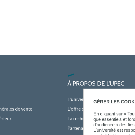
À PROPOS DE L'UPEC
L'université
GÉRER LES COOK
nérales de vente
L'offre de formation
En cliquant sur « To
érieur
La recherche à l'UPEC
que essentiels et fon
d'audience à des fins 
Partenariats
L'université est resp