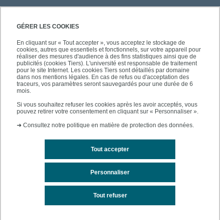
PRATIQUE
GÉRER LES COOKIES
En cliquant sur « Tout accepter », vous acceptez le stockage de
cookies, autres que essentiels et fonctionnels, sur votre appareil pour
À PROPOS DE L'UPEC
réaliser des mesures d'audience à des fins statistiques ainsi que de
publicités (cookies Tiers). L'université est responsable de traitement
pour le site Internet. Les cookies Tiers sont détaillés par domaine
dans nos mentions légales. En cas de refus ou d'acceptation des
traceurs, vos paramètres seront sauvegardés pour une durée de 6
mois.
SUIVEZ-NOUS
Si vous souhaitez refuser les cookies après les avoir acceptés, vous
pouvez retirer votre consentement en cliquant sur « Personnaliser ».
➜
Consultez notre politique en matière de protection des données.
Tout accepter
Personnaliser
Contacts
Mentions légales
Tout refuser
Accessibilité des sites de l'UPEC : non conforme